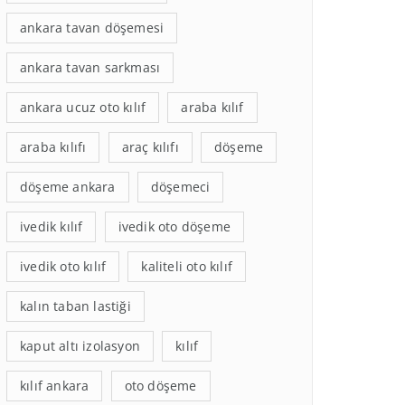
ankara tavan döşemesi
ankara tavan sarkması
ankara ucuz oto kılıf
araba kılıf
araba kılıfı
araç kılıfı
döşeme
döşeme ankara
döşemeci
ivedik kılıf
ivedik oto döşeme
ivedik oto kılıf
kaliteli oto kılıf
kalın taban lastiği
kaput altı izolasyon
kılıf
kılıf ankara
oto döşeme