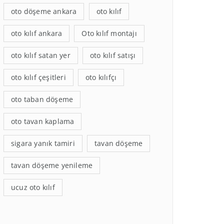
oto döşeme ankara
oto kılıf
oto kılıf ankara
Oto kılıf montajı
oto kılıf satan yer
oto kılıf satışı
oto kılıf çeşitleri
oto kılıfçı
oto taban döşeme
oto tavan kaplama
sigara yanık tamiri
tavan döşeme
tavan döşeme yenileme
ucuz oto kılıf