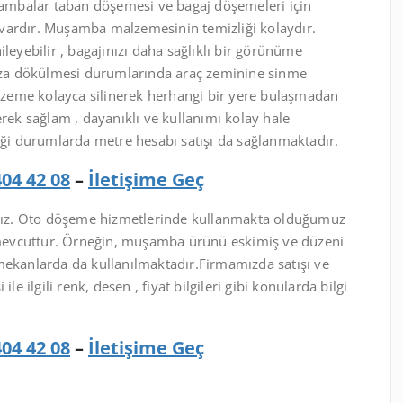
mbalar taban döşemesi ve bagaj döşemeleri için
ği vardır. Muşamba malzemesinin temizliği kolaydır.
yebilir , bagajınızı daha sağlıklı bir görünüme
ınıza dökülmesi durumlarında araç zeminine sinme
malzeme kolayca silinerek herhangi bir yere bulaşmadan
erek sağlam , dayanıklı ve kullanımı kolay hale
diği durumlarda metre hesabı satışı da sağlanmaktadır.
404 42 08
–
İletişime Geç
ız. Oto döşeme hizmetlerinde kullanmakta olduğumuz
mevcuttur. Örneğin, muşamba ürünü eskimiş ve düzeni
mekanlarda da kullanılmaktadır.Firmamızda satışı ve
ilgili renk, desen , fiyat bilgileri gibi konularda bilgi
404 42 08
–
İletişime Geç