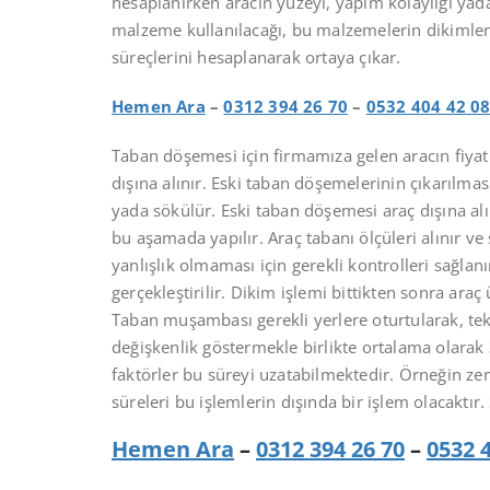
hesaplanırken aracın yüzeyi, yapım kolaylığı yad
malzeme kullanılacağı, bu malzemelerin dikimler
süreçlerini hesaplanarak ortaya çıkar.
Hemen Ara
–
0312 394 26 70
–
0532 404 42 0
Taban döşemesi için firmamıza gelen aracın fiya
dışına alınır. Eski taban döşemelerinin çıkarılması
yada sökülür. Eski taban döşemesi araç dışına alı
bu aşamada yapılır. Araç tabanı ölçüleri alınır ve
yanlışlık olmaması için gerekli kontrolleri sağla
gerçekleştirilir. Dikim işlemi bittikten sonra araç
Taban muşambası gerekli yerlere oturtularak, tekr
değişkenlik göstermekle birlikte ortalama olarak 
faktörler bu süreyi uzatabilmektedir. Örneğin 
süreleri bu işlemlerin dışında bir işlem olacaktır
Hemen Ara
–
0312 394 26 70
–
0532 