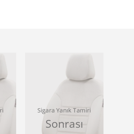
ri
Sigara Yanık Tamiri
Sonrası