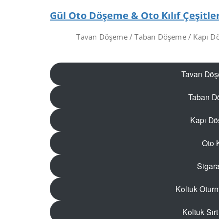
Gül Oto Döşeme & Oto Kılıf Çeşitler
Tavan Döşeme / Taban Döşeme / Kapı Döşe
Tavan Döş
Taban D
Kapı Dö
Oto K
Sigara
Koltuk Otur
Koltuk Sır