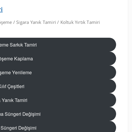
i
me / Sigara Yanık Tamiri / Koltuk Yırtık Tamiri
eme Sarkık Tamiri
öşeme Kaplama
şeme Yenileme
ılıf Çeşitleri
 Yanık Tamiri
ma Süngeri Değişimi
t Süngeri Değişimi