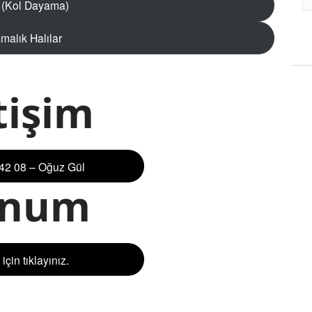
 (Kol Dayama)
malık Halılar
tişim
42 08 – Oğuz Gül
onum
çin tıklayınız.