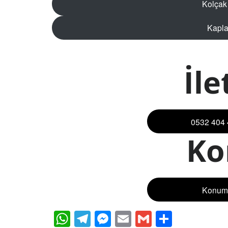
Kolçak
Kapla
İle
0532 404 
K
Konum i
WhatsApp
Telegram
Messenger
Email
Gmail
Share