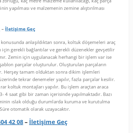
a zorluğu, kaç metre malzeme kullanılacağı, kaç parça
inin yapılması ve malzemenin zemine alıştırılması
8
–
İletişime Geç
t konusunda anlaşıldıktan sonra, koltuk döşemeleri araç
 için gerekli bağlantılar ve gerekli düzenekler gevşetilir
nır. Zemin için uygulanacak herhangi bir işlem var ise
 şablon parçalar oluşturulur. Oluşturulan parçaların
nır. Herşey tamam olduktan sonra dikim işlemleri
 üzerinde tekrar denemeler yapılır, fazla parçalar kesilir.
ar koltuk montajları yapılır. Bu işlem araçtan araca
3- 4 saat gibi bir zaman içerisinde yapılmaktadır. Bazı
zeminin ıslak olduğu durumlarda kuruma ve kurutulma
. Süre otomatik olarak uzayacaktır.
404 42 08
–
İletişime Geç