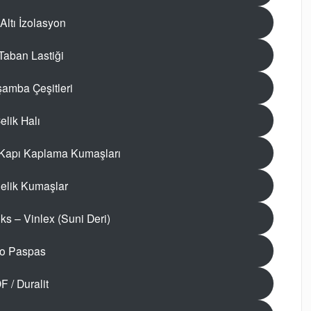
Altı İzolasyon
Taban Lastiği
amba Çeşitleri
elik Halı
 Kapı Kaplama Kumaşları
lik Kumaşlar
ks – Vinlex (Suni Deri)
o Paspas
 / Duralit