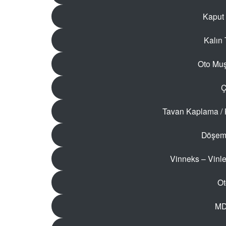
Kaput 
Kalın 
Oto Muş
Ç
Tavan Kaplama /
Döşeme
Vinneks – Vinle
Ot
MDF