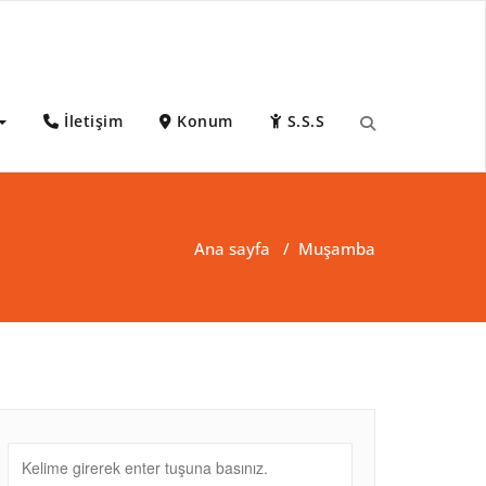
İletişim
Konum
S.S.S
Ana sayfa
/
Muşamba