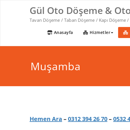
Skip
Gül Oto Döşeme & Oto K
to
content
Tavan Döşeme / Taban Döşeme / Kapı Döşeme / Sig
Anasayfa
Hizmetler
Muşamba
Hemen Ara
–
0312 394 26 70
–
0532 