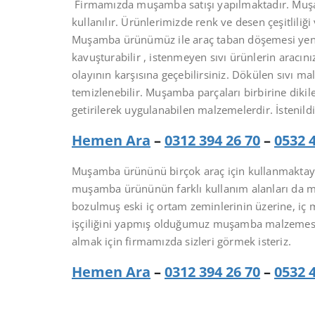
Firmamızda muşamba satışı yapılmaktadır. Muşa
kullanılır. Ürünlerimizde renk ve desen çeşitlili
Muşamba ürünümüz ile araç taban döşemesi yenile
kavuşturabilir , istenmeyen sıvı ürünlerin arac
olayının karşısına geçebilirsiniz. Dökülen sıvı 
temizlenebilir. Muşamba parçaları birbirine dikil
getirilerek uygulanabilen malzemelerdir. İstenil
Hemen Ara
–
0312 394 26 70
–
0532 
Muşamba ürününü birçok araç için kullanmaktay
muşamba ürününün farklı kullanım alanları da 
bozulmuş eski iç ortam zeminlerinin üzerine, iç 
işçiliğini yapmış olduğumuz muşamba malzemesi ile 
almak için firmamızda sizleri görmek isteriz.
Hemen Ara
–
0312 394 26 70
–
0532 