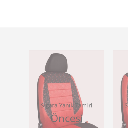
Sigara Yanık Tamiri
S
Öncesi